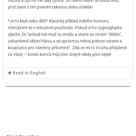
naživu a byl na mě taky pyšný. Ze všeho nejvíc se budu divit,
proč jsem s tím psaním takovou dobu otálela!
*Je to kluk nebo dítě? Klasický příklad irského humoru,
rčení,které se v minulosti používalo. Pokud si ho vygooglujete,
zjistíte, že “pokud má muž tu smůlu a stane se otcem “dítěte”,
zahanbeně skloní hlavu a se správnou mírou pokory vstane a
koupí pivo pro všechny přítomné”. Zdá se mi to trochu přitažené
za vlasy – konec konců můj otec stejně nikdy pivo nepil!
Read in English