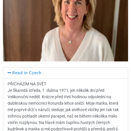
c
i
a
e
t
t
b
t
s
o
e
a
o
r
p
k
p
Read in Czech
PŘICHÁZÍM NA SVĚT
Je Škaredá středa, 7. dubna 1971, jen několik dní před
Velikonoční nedělí. Krátce před třetí hodinou odpolední na
dublinskou nemocnici Rotunda lehce sněží. Moje matka, která
mě poprvé drží v náručí, sleduje, jak sněhové vločky jen tak tak
stihnou pohladit okenní parapet, než se během několika málo
vteřin rozplynou. Na hlavě mám čupřinu hustých černých
kudrlinek a matka si mě podezřívavě prohlíží a přemítá, jestli jí