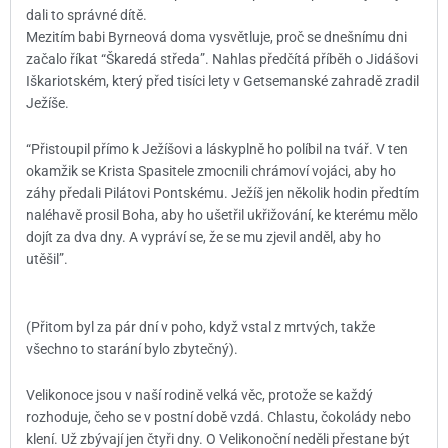
dali to správné dítě.
Mezitím babi Byrneová doma vysvětluje, proč se dnešnímu dni
začalo říkat “Škaredá středa”. Nahlas předčítá příběh o Jidášovi
Iškariotském, který před tisíci lety v Getsemanské zahradě zradil
Ježíše.
“Přistoupil přímo k Ježíšovi a láskyplně ho políbil na tvář. V ten
okamžik se Krista Spasitele zmocnili chrámoví vojáci, aby ho
záhy předali Pilátovi Pontskému. Ježíš jen několik hodin předtím
naléhavě prosil Boha, aby ho ušetřil ukřižování, ke kterému mělo
dojít za dva dny. A vypráví se, že se mu zjevil anděl, aby ho
utěšil”.
(Přitom byl za pár dní v poho, když vstal z mrtvých, takže
všechno to starání bylo zbytečný).
Velikonoce jsou v naší rodině velká věc, protože se každý
rozhoduje, čeho se v postní době vzdá. Chlastu, čokolády nebo
klení. Už zbývají jen čtyři dny. O Velikonoční neděli přestane být