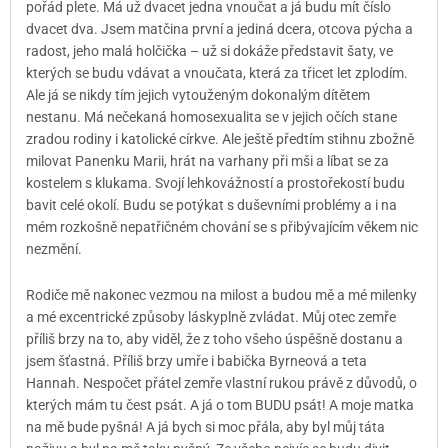
pořád plete. Má už dvacet jedna vnoučat a já budu mít číslo
dvacet dva. Jsem matčina první a jediná dcera, otcova pýcha a
radost, jeho malá holčička – už si dokáže představit šaty, ve
kterých se budu vdávat a vnoučata, která za třicet let zplodím.
Ale já se nikdy tím jejich vytouženým dokonalým dítětem
nestanu. Má nečekaná homosexualita se v jejich očích stane
zradou rodiny i katolické církve. Ale ještě předtím stihnu zbožně
milovat Panenku Marii, hrát na varhany při mši a líbat se za
kostelem s klukama. Svojí lehkovážností a prostořekostí budu
bavit celé okolí. Budu se potýkat s duševními problémy a i na
mém rozkošně nepatřičném chování se s přibývajícím věkem nic
nezmění.
Rodiče mě nakonec vezmou na milost a budou mě a mé milenky
a mé excentrické způsoby láskyplně zvládat. Můj otec zemře
příliš brzy na to, aby viděl, že z toho všeho úspěšně dostanu a
jsem šťastná. Příliš brzy umře i babička Byrneová a teta
Hannah. Nespočet přátel zemře vlastní rukou právě z důvodů, o
kterých mám tu čest psát. A já o tom BUDU psát! A moje matka
na mě bude pyšná! A já bych si moc přála, aby byl můj táta