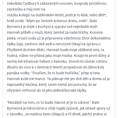
čokoláda Cadbury’s zakázaným ovocem, hospody protáhnou
zavíračku a můj otec na
otázku kolegů na dublinském letišti, jestli je to kluk, nebo dítě*,
hrdě zvolá: “Mám po čertech krásnou dceru, vole!“. Babi
Byrneová je stále v kuchyni a vypráví své nejmladší dceři
Hannah příběh o muži, který zemřel za naše hříchy. Konvice
píská, vroucí voda už je připravena vdechnout život dokonalému
šálku čaje, zatímco obě sedí a nervózně čekají na zprávu o
Phyllisině druhém dítěti. Hannah bude moje oblíbená teta, ta
hodná, vůbec ne přísná jako moje matka. Koupí mi první džíny a
nechá mě inhalovat helium z balonku. Dovolí mi zůstat vzhůru
dlouho do noci a v šestnácti letech propašovat do láhve koly
panáka vodky. “Doufám, že to bude holčička,” přeje si teta
Hannah kvůli mé matce. Ta plánuje mít jen dvě děti a doma už je
neposedný klučina, který zatím nemá ani potuchy, že se
chystám vtrhnout do té jeho jedináčkovské idylky.
“Nezáleží na tom, co to bude, hlavně ať je to zdravé.” Babi
Byrneová je mírotvůrce a vždy najde způsob, jak uhasit spory už
v zárodku. Je matkou šesti chlapců a tří dívek, jejichž jména si